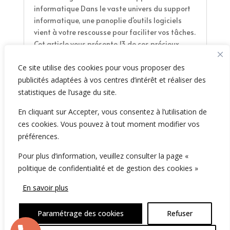
informatique Dans le vaste univers du support
informatique, une panoplie d'outils logiciels
vient à votre rescousse pour faciliter vos tâches.
Cet article vous présente 13 de ces précieux
alliés. Qu'ils soient destinés à la...
lire la suite...
Ce site utilise des cookies pour vous proposer des
publicités adaptées à vos centres d’intérêt et réaliser des
statistiques de l’usage du site.
Page 2 sur 3
«
1
2
3
»
En cliquant sur Accepter, vous consentez à l’utilisation de
ces cookies. Vous pouvez à tout moment modifier vos
préférences.
Pour plus d’information, veuillez consulter la page «
politique de confidentialité et de gestion des cookies »
2026 NumiConsult, 61 Rue de Lyon, 75012 Paris -
En savoir plus
France
Paramétrage des cookies
Refuser
Politique de confidentialité
-
Gestion des cookies
-