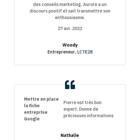
des conseils marketing. Aurore a un
5
5
discours positif et sait transmettre son
enthousiasme.
27 avr. 2022
Woody
Entrepreneur
,
LCTE28
Mettre en place
Pierre est très bon
la fiche
expert. Donne de
entreprise
précieuses informations
Google
Nathalie