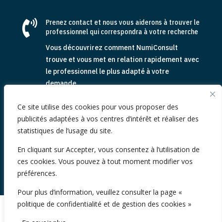

Prenez contact et nous vous aiderons à trouver le
professionnel qui correspondra à votre recherche
Vous découvrirez comment NumiConsult
trouve et vous met en relation rapidement avec
le professionnel le plus adapté à votre
demande
Contactez-nous dès aujourd’hui pour en savoir
Ce site utilise des cookies pour vous proposer des
plus sur notre process de qualification et de
publicités adaptées à vos centres d’intérêt et réaliser des
mise en relation.
statistiques de l’usage du site.
En cliquant sur Accepter, vous consentez à l’utilisation de
Parlez-nous de votre recherche
ces cookies. Vous pouvez à tout moment modifier vos
préférences.
Pour plus d’information, veuillez consulter la page «
politique de confidentialité et de gestion des cookies »
2026 NumiConsult, 61 Rue de Lyon, 75012 Paris -