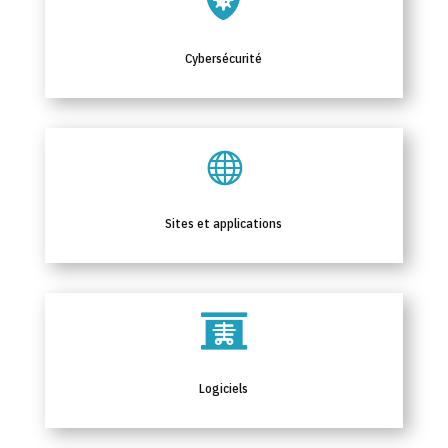

Cybersécurité

Sites et applications

Logiciels