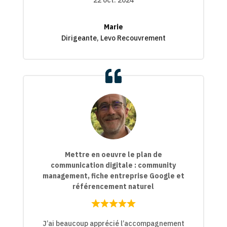
Marie
Dirigeante, Levo Recouvrement
Mettre en oeuvre le plan de
communication digitale : community
management, fiche entreprise Google et
référencement naturel
Rated
Rated
5,0
J’ai beaucoup apprécié l’accompagnement
5,0