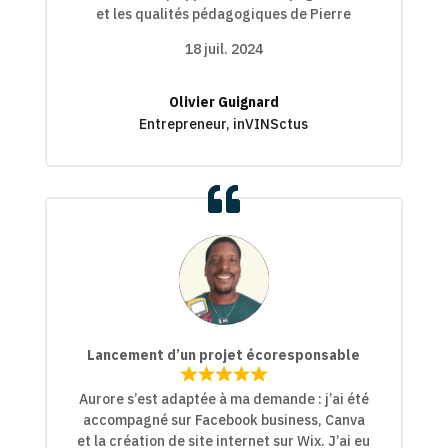
out
et les qualités pédagogiques de Pierre
out
of
of
5
18 juil. 2024
5
Olivier Guignard
Entrepreneur, inVINSctus
Lancement d’un projet écoresponsable
Rated
Rated
Aurore s’est adaptée à ma demande : j’ai été
5,0
5,0
accompagné sur Facebook business, Canva
out
out
et la création de site internet sur Wix. J’ai eu
of
of