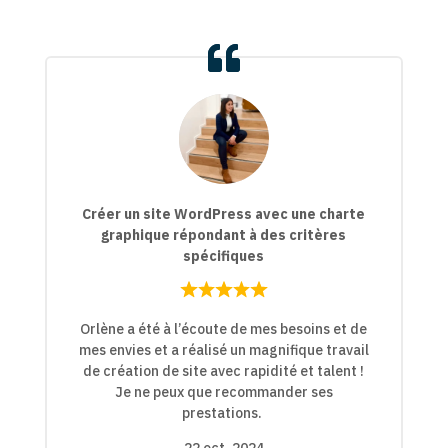
Créer un site WordPress avec une charte
graphique répondant à des critères
spécifiques
Rated
Rated
5,0
Orlène a été à l’écoute de mes besoins et de
5,0
out
mes envies et a réalisé un magnifique travail
out
of
de création de site avec rapidité et talent !
of
5
Je ne peux que recommander ses
5
prestations.
22 oct. 2024