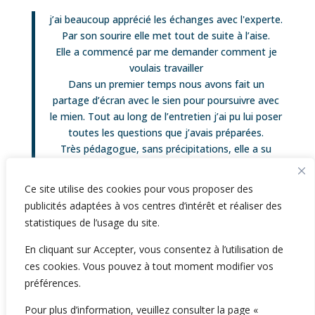
j’ai beaucoup apprécié les échanges avec l'experte.
Par son sourire elle met tout de suite à l’aise.
Elle a commencé par me demander comment je
voulais travailler
Dans un premier temps nous avons fait un
partage d’écran avec le sien pour poursuivre avec
le mien. Tout au long de l’entretien j’ai pu lui poser
toutes les questions que j’avais préparées.
Très pédagogue, sans précipitations, elle a su
intervenir au bon moment, pour me guider dans
mes manipulations
Ce site utilise des cookies pour vous proposer des
Elle m’a envoyé la vidéo le soir même.
publicités adaptées à vos centres d’intérêt et réaliser des
J’ai pu la télécharger
statistiques de l’usage du site.
Mamita
En cliquant sur Accepter, vous consentez à l’utilisation de
ces cookies. Vous pouvez à tout moment modifier vos
préférences.
Créer un compte
Déjà un compte ? Se connecter
Pour plus d’information, veuillez consulter la page «