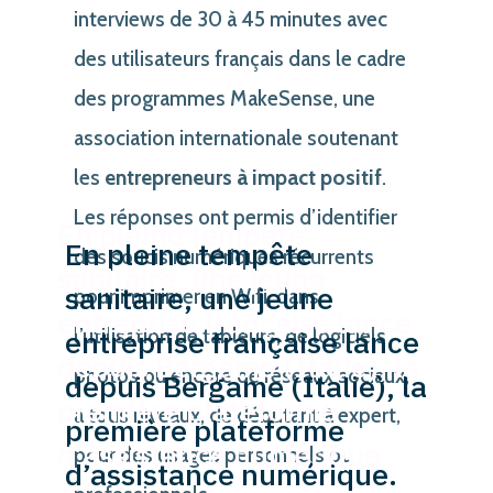
interviews de 30 à 45 minutes avec
des utilisateurs français dans le cadre
des programmes MakeSense, une
association internationale soutenant
les
entrepreneurs à impact positif
.
Les réponses ont permis d’identifier
En pleine tempête
des soucis numériques récurrents
sanitaire, une jeune
pour imprimer en Wifi, dans
entreprise française lance
l’utilisation de tableurs, de logiciels
depuis Bergame (Italie), la
photos ou encore de réseaux sociaux,
première plateforme
à tous niveaux, de débutant à expert,
d’assistance numérique.
pour des usages personnels ou