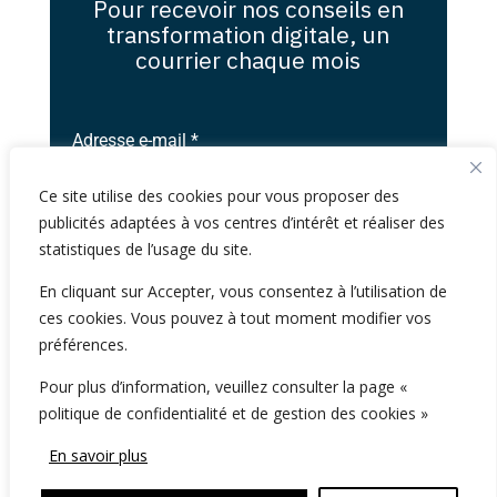
Pour recevoir nos conseils en
transformation digitale, un
courrier chaque mois
Adresse e-mail
*
Ce site utilise des cookies pour vous proposer des
S’abonner
publicités adaptées à vos centres d’intérêt et réaliser des
statistiques de l’usage du site.
Pour en savoir plus sur le traitement de vos
En cliquant sur Accepter, vous consentez à l’utilisation de
données, veuillez consulter notre
politique de
ces cookies. Vous pouvez à tout moment modifier vos
confidentialité des données
préférences.
Pour plus d’information, veuillez consulter la page «
politique de confidentialité et de gestion des cookies »
2026 NumiConsult, 61 Rue de Lyon, 75012 Paris -
En savoir plus
France