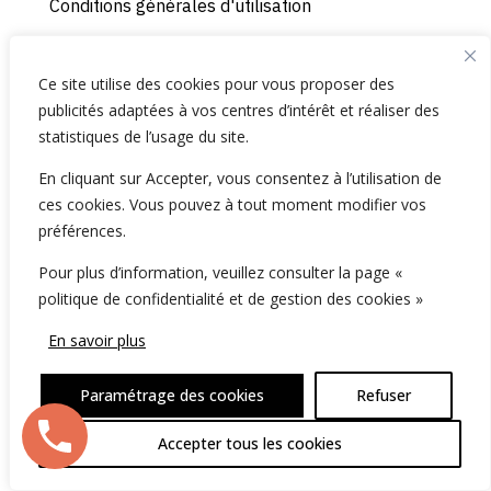
Conditions générales d'utilisation
Ressources
Ce site utilise des cookies pour vous proposer des
Nos offres de parrainage
publicités adaptées à vos centres d’intérêt et réaliser des
Blog
statistiques de l’usage du site.
FAQ
En cliquant sur Accepter, vous consentez à l’utilisation de
ces cookies. Vous pouvez à tout moment modifier vos
Conseil informatique Particulier
préférences.
Pour plus d’information, veuillez consulter la page «
Trouver un prestataire
politique de confidentialité et de gestion des cookies »
Devenir Professionnel NumiConsult
En savoir plus
Nous contacter
Paramétrage des cookies
Refuser
+33 (0) 6 22 17 88 17
Accepter tous les cookies