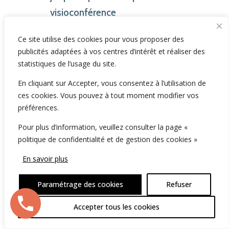
visioconférence
professionnelle vous sera
Ce site utilise des cookies pour vous proposer des
utile.
publicités adaptées à vos centres d’intérêt et réaliser des
statistiques de l’usage du site.
Un conseil, maitriser au moins
En cliquant sur Accepter, vous consentez à l’utilisation de
deux outils de visio
ces cookies. Vous pouvez à tout moment modifier vos
conférence. Ainsi quand l'un
préférences.
vous lachera en pleine réunion,
Pour plus d’information, veuillez consulter la page «
vous aurez toujours la
politique de confidentialité et de gestion des cookies »
possibilité de rebondir sur
En savoir plus
l'autre rapidement.
Paramétrage des cookies
Refuser
Et enfin, si une personne vous
Accepter tous les cookies
propose d'utiliser un outil
particulier que vous ne