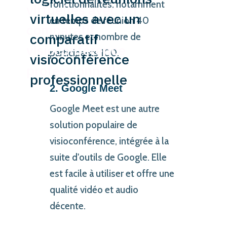
fonctionnalités, notamment
virtuelles avec un
en temps de réunion 40
comparatif
minutes et nombre de
visioconférence
participants 100.
professionnelle
2. Google Meet
Google Meet est une autre
solution populaire de
visioconférence, intégrée à la
suite d'outils de Google. Elle
est facile à utiliser et offre une
qualité vidéo et audio
décente.