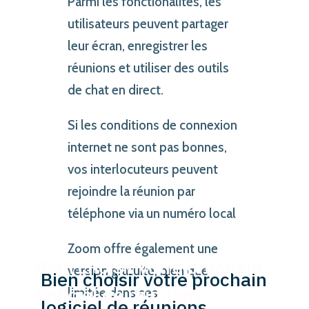
Parmi les fonctionalités, les
utilisateurs peuvent partager
leur écran, enregistrer les
réunions et utiliser des outils
de chat en direct.
Si les conditions de connexion
internet ne sont pas bonnes,
vos interlocuteurs peuvent
rejoindre la réunion par
téléphone via un numéro local
Zoom offre également une
Bien choisir votre prochain
version gratuite, bien que
logiciel de réunions
limitée dans ses