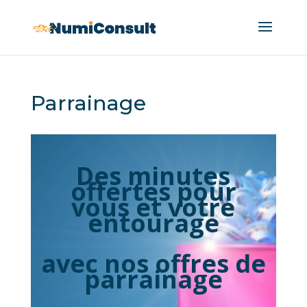
Parrainage
Des minutes
offertes pour
vous et votre
entourage
avec nos offres de
parrainage