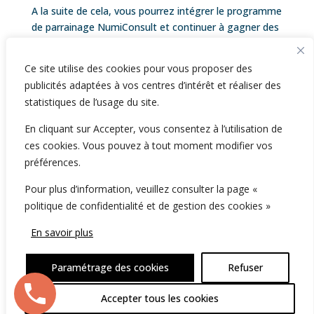
A la suite de cela, vous pourrez intégrer le programme
de parrainage NumiConsult et continuer à gagner des
crédits de consultation tout en faisant gagner des
crédits de consultations à votre entourage. Ils
Ce site utilise des cookies pour vous proposer des
pourront eux aussi faire des économies.
publicités adaptées à vos centres d’intérêt et réaliser des
Ces crédits ne sont pas transférables sur un compte
statistiques de l’usage du site.
bancaire mais ils permettent de découvrir la
En cliquant sur Accepter, vous consentez à l’utilisation de
consultation en ligne avec des experts et de résoudre
ces cookies. Vous pouvez à tout moment modifier vos
toujours plus de problèmes numériques avec de
préférences.
bonnes réductions.
Pour plus d’information, veuillez consulter la page «
politique de confidentialité et de gestion des cookies »
2026 NumiConsult, 61 Rue de Lyon, 75012 Paris -
En savoir plus
France
Paramétrage des cookies
Refuser
Politique de confidentialité
-
Gestion des cookies
-
Accepter tous les cookies
Mentions légales