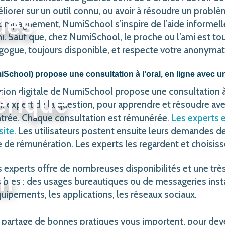
méliorer sur un outil connu, ou avoir à résoudre un prob
des
ompagnement, NumiSchool s’inspire de l’aide informell
i. Sauf que, chez NumiSchool, le proche ou l’ami est tou
dagogue, toujours disponible, et respecte votre anonymat
chool) propose une consultation à l’oral, en ligne avec un 
érique
rsion digitale de NumiSchool propose une consultation à 
ur, expert de la question, pour apprendre et résoudre avec
trée. Chaque consultation est rémunérée
. Les experts e
site.
Les utilisateurs postent ensuite leurs demandes d
e de rémunération. Les experts les regardent et choisiss
es experts offre de nombreuses disponibilités et une tr
un
bles : des usages bureautiques ou de messageries inst
uipements, les applications, les réseaux sociaux.
du partage de bonnes pratiques vous importent, pour dev