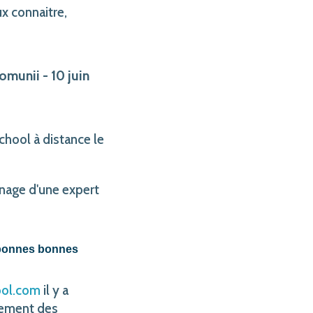
x connaitre,
omunii - 10 juin
chool à distance le
nage d'une expert
s bonnes bonnes
ool.com
il y a
nement des