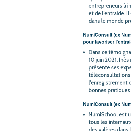
entrepreneurs à i
et de l'entraide. I
dans le monde pro
NumiConsult (ex Numi
pour favoriser l'entr
Dans ce témoignag
10 juin 2021, Inè
présente ses expe
téléconsultations
l'enregistrement d
bonnes pratiques 
NumiConsult (ex Numi
NumiSchool est un
tous les internau
des galères dans l