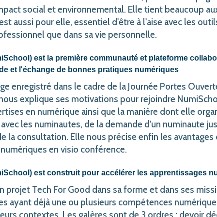
mpact social et environnemental. Elle tient beaucoup au
l est aussi pour elle, essentiel d'être à l'aise avec les ou
fessionnel que dans sa vie personnelle.
School) est la première communauté et plateforme collabo
aide et l'échange de bonnes pratiques numériques
e enregistré dans le cadre de la Journée Portes Ouver
s nous explique ses motivations pour rejoindre NumiScho
rtises en numérique ainsi que la manière dont elle orga
 avec les numinautes, de la demande d'un numinaute jus
e la consultation. Elle nous précise enfin les avantages
numériques en visio conférence.
School) est construit pour accélérer les apprentissages 
 projet Tech For Good dans sa forme et dans ses mission
tes ayant déjà une ou plusieurs compétences numérique
eurs contextes. Les galères sont de 3 ordres : devoir d