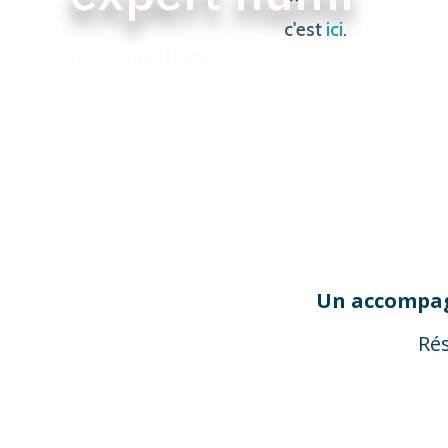
c'est
ici
.
Le blog des Numis
Un accompag
Ré