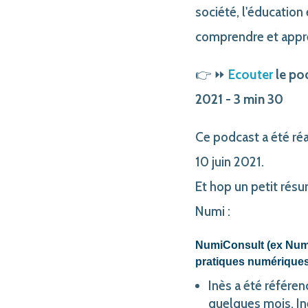
société, l'éducation
comprendre et appr
👉 ⏩
Ecouter
le pod
2021 - 3 min 30
Ce podcast a été réa
10 juin 2021.
Et hop un petit ré
Numi :
NumiConsult (ex Numi
pratiques numériques
Inès a été référe
quelques mois. In