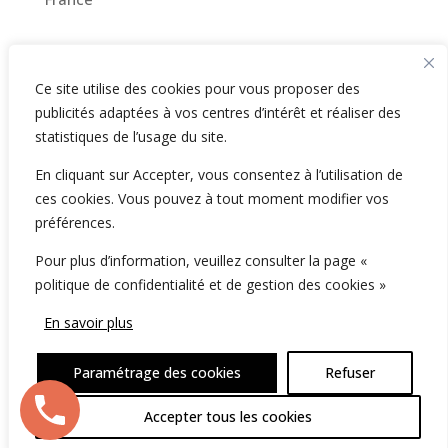
Echanger avec cet expert
Ce site utilise des cookies pour vous proposer des
Prendre contact
publicités adaptées à vos centres d’intérêt et réaliser des
statistiques de l’usage du site.
LinkedIn
En cliquant sur Accepter, vous consentez à l’utilisation de
LinkedIn
ces cookies. Vous pouvez à tout moment modifier vos
préférences.
Pour plus d’information, veuillez consulter la page «
politique de confidentialité et de gestion des cookies »
2026 NumiConsult, 61 Rue de Lyon, 75012 Paris -
En savoir plus
France
Paramétrage des cookies
Refuser
Politique de confidentialité
-
Gestion des cookies
-
Accepter tous les cookies
Mentions légales