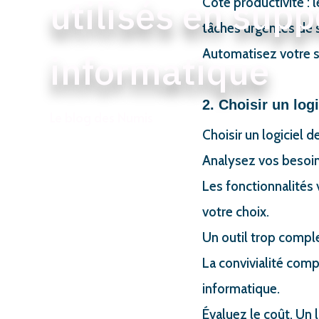
utilisés en supp
Côté productivité : 
tâches urgentes de s
Automatisez votre s
informatique
2. Choisir un log
Le blog des Numis
Choisir un logiciel 
Analysez vos besoin
Les fonctionnalités 
votre choix.
Un outil trop comple
La convivialité compt
informatique.
Évaluez le coût. Un 