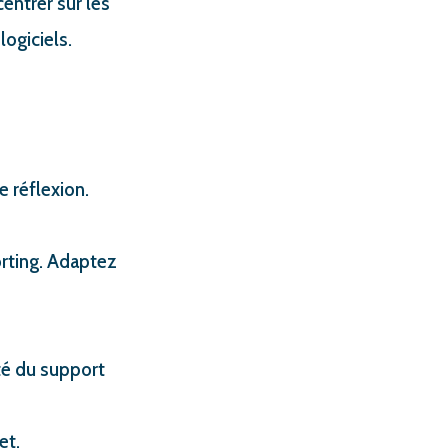
entrer sur les
logiciels.
e réflexion.
orting. Adaptez
ité du support
et.