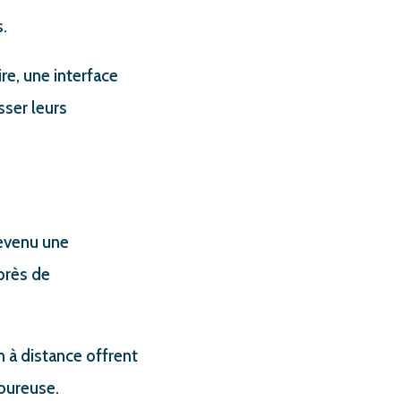
s.
re, une interface
sser leurs
devenu une
près de
n à distance offrent
goureuse.