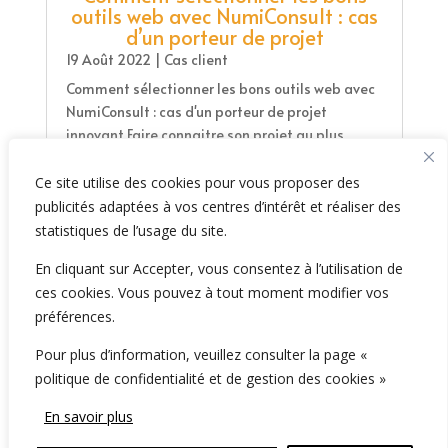
outils web avec NumiConsult : cas
d’un porteur de projet
19 Août 2022
|
Cas client
Comment sélectionner les bons outils web avec
NumiConsult : cas d'un porteur de projet
innovant Faire connaitre son projet au plus
grand nombre et le développer
commercialement sont les premières actions
Ce site utilise des cookies pour vous proposer des
concrètes de tout porteur de projet. Dans ce
publicités adaptées à vos centres d’intérêt et réaliser des
domaine, la liste...
statistiques de l’usage du site.
lire la suite...
En cliquant sur Accepter, vous consentez à l’utilisation de
ces cookies. Vous pouvez à tout moment modifier vos
préférences.
Pour plus d’information, veuillez consulter la page «
politique de confidentialité et de gestion des cookies »
2026 NumiConsult, 61 Rue de Lyon, 75012 Paris -
En savoir plus
France