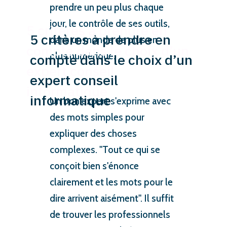
prendre un peu plus chaque
jour, le contrôle de ses outils,
5 critères à prendre en
dans un monde de plus en
compte dans le choix d’un
plus numérique.
expert conseil
informatique
Un bon expert s'exprime avec
des mots simples pour
expliquer des choses
complexes. "Tout ce qui se
conçoit bien s'énonce
clairement et les mots pour le
dire arrivent aisément". Il suffit
de trouver les professionnels